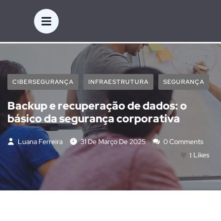
CIBERSEGURANÇA
INFRAESTRUTURA
SEGURANÇA
Backup e recuperação de dados: o
básico da segurança corporativa
Luana Ferreira
31 De Março De 2025
0 Comments
1
Likes