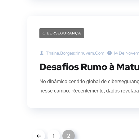
CIBERSEGURANÇA
Thaina.borges@innuvem.com
14 De Novem
Desafios Rumo à Matu
No dinâmico cenário global de cibersegurança
nesse campo. Recentemente, dados revelaram
1
2